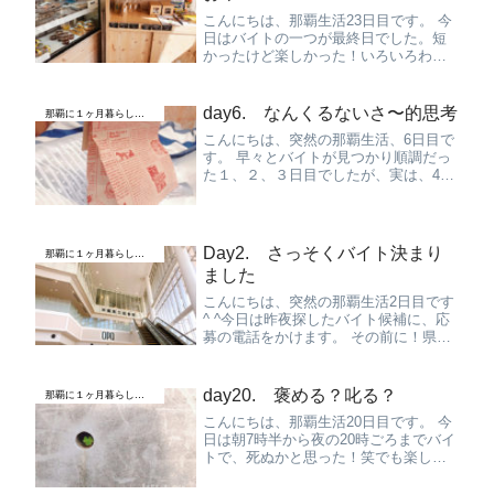
す。 帰国し...
こんにちは、那覇生活23日目です。 今
日はバイトの一つが最終日でした。短
かったけど楽しかった！いろいろわが
まま聞いてもらってありがたいで
す。 バイト帰りに、智方家（さとみ
や）というお店に行ってみることにし
day6. なんくるないさ〜的思考
那覇に１ヶ月暮らしてみた
ました。沖縄の食材を使った、やさし
こんにちは、突然の那覇生活、6日目で
い...
す。 早々とバイトが見つかり順調だっ
た１、２、３日目でしたが、実は、4日
目からなにも進展がありません,,,2日目
にバイトが決まり、3日目に働きはじ
め、さらに3日目には２つ目のバイトの
面接も決まったのですが...
Day2. さっそくバイト決まり
那覇に１ヶ月暮らしてみた
ました
こんにちは、突然の那覇生活2日目です
^ ^今日は昨夜探したバイト候補に、応
募の電話をかけます。 その前に！県立
図書館がとても綺麗そうなので、行っ
てみることにしました。（呑気か）め
っちゃ綺麗じゃないですか。一階には
day20. 褒める？叱る？
那覇に１ヶ月暮らしてみた
那覇バスターミナルがあり、O...
こんにちは、那覇生活20日目です。 今
日は朝7時半から夜の20時ごろまでバイ
トで、死ぬかと思った！笑でも楽しか
った、、あと少しでこのバイトも終わ
るのかと思うと、すごく寂しいです。