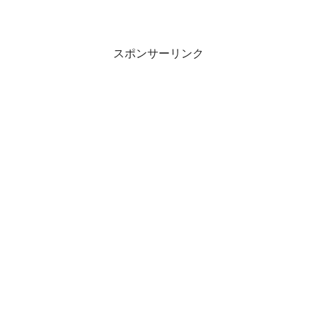
じゃあ続けたいかと言われると、それ
は違うんですが（塀の穴から覗...
スポンサーリンク