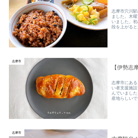
志摩市穴川駅
ました。木曜
いました。初
段を上がると
志摩市
【伊勢志摩
志摩市にある
い者支援施設
んでいました
産地らしいで
志摩市