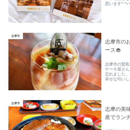
思います^ ^
志摩市
志摩市の
ース🧁
志摩市の賢島
ケーキ屋さん
忘れました、
幸せな匂いし
志摩市
志摩の美
産でラン