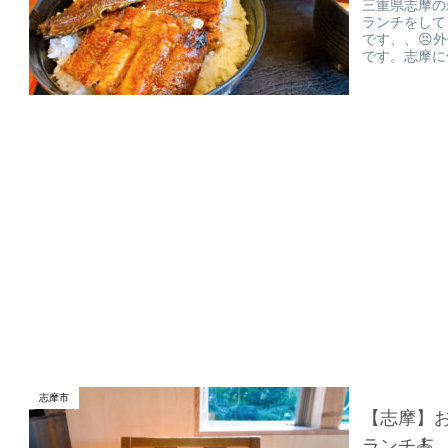
三重県志摩の
ランチをして
です、、😣
です。志摩に
志摩市
【志摩】お
ランチ🍝