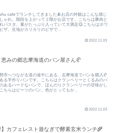
hu cafeでランチしてきました🍝お店の外観はこんな感じ
しゃれ。階段を上がって２階がお店です。こちらは豚肉と
れパスタ。量がたっぷり入っていて大満足😋こちらはホワ
ピザ。生地がカリカリのピザで...
2022.11.03
恵みの郷志摩海道のパン屋さん🥐
勢市へつながる道の途中にある、志摩海道でパンを購入🥐
ある手作りパンです。こちらはクランベリーとくるみのパ
のあるハードなパンで、ほんのりクランベリーの甘味がし
こちらはビーツのパン。色がとってもか...
2022.11.03
摩】カフェレスト遊なぎで酵素玄米ランチ🌾