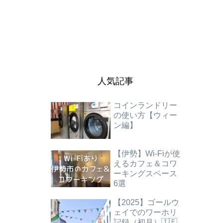
人気記事
コインランドリー
の使い方【ウィー
ン編】
【伊勢】Wi-Fiが使
えるカフェ＆コワ
ーキングスペース
6選
【2025】ゴールウ
ェイでのワーホリ
記録（初月）🇮🇪