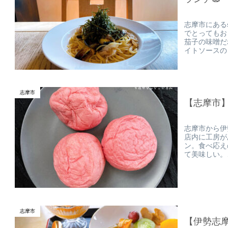
志摩市にあるs
でとってもお
茄子の味噌だ
イトソースの
志摩市
【志摩市】
志摩市から伊
店内に工房が
ン。食べ応え
て美味しい。
志摩市
【伊勢志