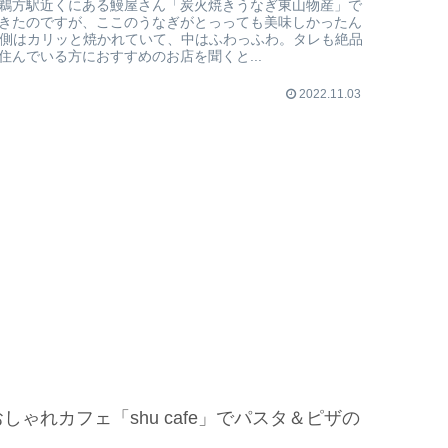
鵜方駅近くにある鰻屋さん「炭火焼きうなぎ東山物産」で
きたのですが、ここのうなぎがとっっても美味しかったん
外側はカリッと焼かれていて、中はふわっふわ。タレも絶品
住んでいる方におすすめのお店を聞くと...
2022.11.03
しゃれカフェ「shu cafe」でパスタ＆ピザの