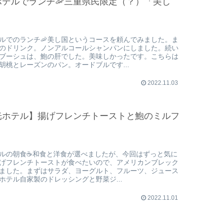
ホテルでランチ🦐三重県民限定（？）「美し
ルでのランチ🦐美し国というコースを頼んでみました。ま
のドリンク。ノンアルコールシャンパンにしました。続い
ブーシュは、鮑の肝でした。美味しかったです。こちらは
胡桃とレーズンのパン。オードブルです...
2022.11.03
光ホテル】揚げフレンチトーストと鮑のミルフ
ルの朝食☕️和食と洋食が選べましたが、今回はずっと気に
げフレンチトーストが食べたいので、アメリカンブレック
ました。まずはサラダ、ヨーグルト、フルーツ、ジュース
ホテル自家製のドレッシングと野菜ジ...
2022.11.01