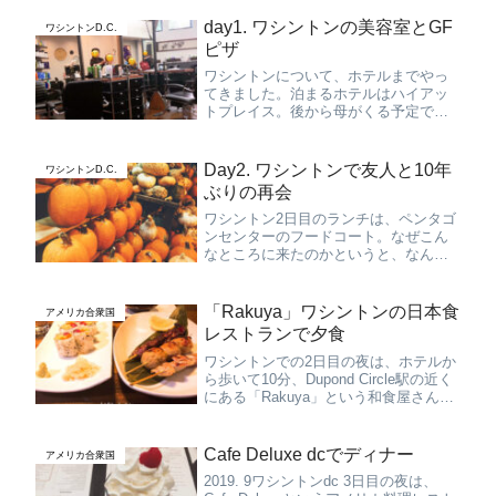
店とPenn Quarter店の２つあるようで
す。かなり本格的なインド料理が食べ
day1. ワシントンの美容室とGF
ワシントンD.C.
れるお店...
ピザ
ワシントンについて、ホテルまでやっ
てきました。泊まるホテルはハイアッ
トプレイス。後から母がくる予定です
が、先にチェックインしました。お部
屋はシンプルでモダンな雰囲気。昨日
は移動でシャワー浴びれなかったので
Day2. ワシントンで友人と10年
ワシントンD.C.
すが、あとで髪を切りに行くのでとり
ぶりの再会
あ...
ワシントン2日目のランチは、ペンタゴ
ンセンターのフードコート。なぜこん
なところに来たのかというと、なんと
約10年ぶりの友達に会うため^ ^偶然に
もアーリントンで一年間ナニーをやり
に来ていたので、連絡をとって会って
「Rakuya」ワシントンの日本食
アメリカ合衆国
きました！ランチはハワイのロ...
レストランで夕食
ワシントンでの2日目の夜は、ホテルか
ら歩いて10分、Dupond Circle駅の近く
にある「Rakuya」という和食屋さんで
ご飯を食べてきました。久々のラーメ
ン^ ^こんな味だったっけ？と思いなが
ら食べました（笑）他にもつくね、焼
Cafe Deluxe dcでディナー
アメリカ合衆国
き鳥、ス...
2019. 9ワシントンdc 3日目の夜は、