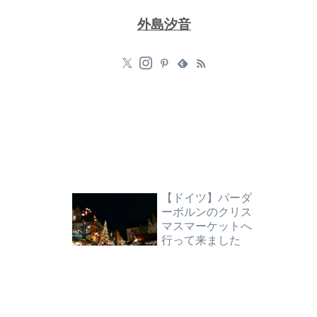
外島汐音
【ドイツ】パーダ
ーボルンのクリス
マスマーケットへ
行って来ました