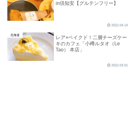
in倶知安【グルテンフリー】
2022.04.14
北海道
レア×ベイクド！二層チーズケー
キのカフェ「小樽ルタオ（Le
Tao） 本店」
2022.03.01