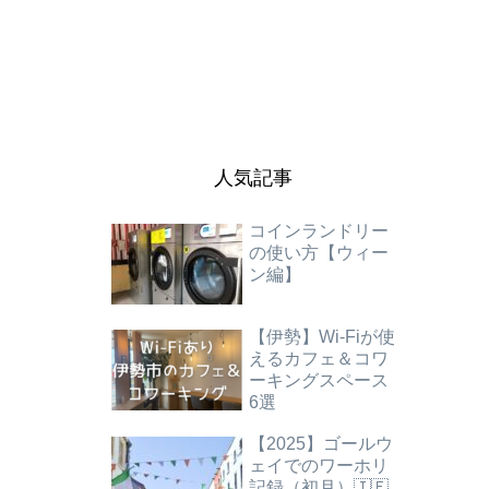
人気記事
コインランドリー
の使い方【ウィー
ン編】
【伊勢】Wi-Fiが使
えるカフェ＆コワ
ーキングスペース
6選
【2025】ゴールウ
ェイでのワーホリ
記録（初月）🇮🇪